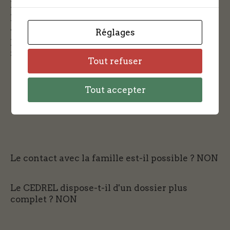
Pose de mines route de Paris et Amilly Avril 44
Destruction de panneaux routiers de décembre
42 à la libération
Réglages
Incendie du baraquement radio de la DCA
Septembre 43
Tout refuser
Tout accepter
Le contact avec la famille est-il possible ?
NON
Le CEDREL dispose-t-il d'un dossier plus
complet ?
NON