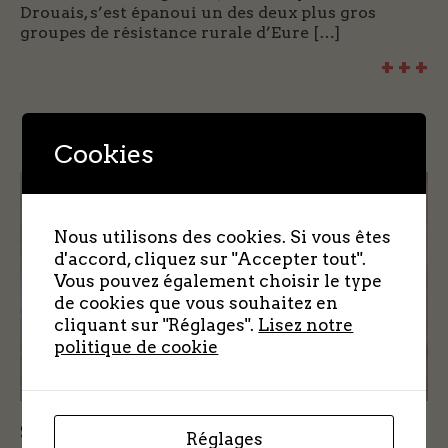
Drouais, s’est épanoui un des deux plus gros
groupes de résistance rurale d’Eure […]
+ + +
Cookies
Nous utilisons des cookies. Si vous êtes
d'accord, cliquez sur "Accepter tout".
Vous pouvez également choisir le type
de cookies que vous souhaitez en
cliquant sur "Réglages".
Lisez notre
politique de cookie
Savoir tout sur les groupes de village
Réglages