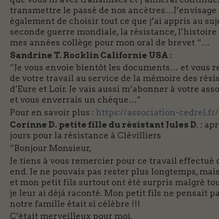
transmettre le passé de nos ancètres…J’envisage
également de choisir tout ce que j’ai appris au suj
seconde guerre mondiale, la résistance, l’histoire
mes années collège pour mon oral de brevet “…
Sandrine T. Rocklin Californie USA :
“Je vous envoie bientôt les documents… et vous 
de votre travail au service de la mémoire des rési
d’Eure et Loir. Je vais aussi m’abonner à votre ass
et vous enverrais un chèque…”
Pour en savoir plus :
https://association-cedrel.fr/
Corinne D. petite fille du résistant Jules D
. : ap
jours pour la résistance à Clévilliers
“Bonjour Monsieur,
Je tiens à vous remercier pour ce travail effectué
end. Je ne pouvais pas rester plus longtemps, mais
et mon petit fils surtout ont été surpris malgré to
je leur ai déjà raconté. Mon petit fils ne pensait p
notre famille était si célèbre !!!
C’était merveilleux pour moi.