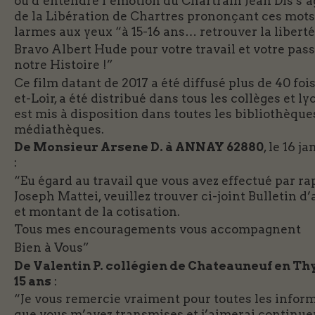
ou d’entendre l’émotion du Chartrain Jean Dis s’a
de la Libération de Chartres prononçant ces mots
larmes aux yeux “à 15-16 ans… retrouver la liberté
Bravo Albert Hude pour votre travail et votre pas
notre Histoire !”
Ce film datant de 2017 a été diffusé plus de 40 foi
et-Loir, a été distribué dans tous les collèges et lyc
est mis à disposition dans toutes les bibliothèque
médiathèques.
De Monsieur Arsene D. à ANNAY 62880
, le 16 j
:
“Eu égard au travail que vous avez effectué par ra
Joseph Mattei, veuillez trouver ci-joint Bulletin d
et montant de la cotisation.
Tous mes encouragements vous accompagnent
Bien à Vous”
De Valentin P. collégien de Chateauneuf en Th
15 ans
:
“Je vous remercie vraiment pour toutes les infor
que vous m’avez transmises et j’aimerai continue