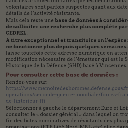
dans ces archives militaires que les déclarations
volontaires sont parfois suspectes quant aux date
détails de l’activité résistante.
Mais cela reste une
base de données à considér
de solliciter une recherche plus complète par
CEDREL
.
A titre exceptionnel et transitoire on l’espère:
ne fonctionne plus depuis quelques semaines.
laisse toutefois cette adresse numérique en atten
modification nécessaire de l’émetteur qui est le 
Historique de la Défense (SHD) basé à Vincennes.
Pour consulter cette base de données :
Rendez-vous sur:
https://www.memoiredeshommes.defense.gouv.fr/
operations/seconde-guerre-mondiale/forces-fran
de-linterieur-ffi
Sélectionner à gauche le département Eure et Loi
consulter le « dossier général » dans lequel on tro
fin des listes nominatives de résistants des plus 
organisations (FTP, Libé Nord, MNL etc) et ce dan