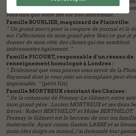
Guillard…Il me manque donc un petit indice me pe
de l’identifier de façon formelle. J’en profite au pas
vous dire que votre site est très intéressant. “
Famille BOURLIER, maquisard de Plainville:
” Un grand merci pour la coupure de journal et le 
sur l’affectation de mon grand-père Voici ce que je 
donner de mon côté, des choses qui me semblent
intéressantes également. “
Famille PICOURT, responsable d’un réseau de
renseignement homologué à Londres :
” Évidement que vous pouvez vous servir de la Phot
Raymond dont je vous joint un exemplaire peut-être
imprimable. “
(petit fils)
Famille MORTREUX résistant des Chaises :
” De la commune de Fresnay-Le-Gilmert, entre autre
mon grand-père : Lucien MORTREUX et ses deux b
frères : Robert BERTHELOT et Moïse BERTHELOT.
Fresnay le Gilmert est le berceau de tout ma famill
maternelle. Ayant connu Gaston LASNE et sa blessur
main (des doigts en moins), j’ai demandé tout gami