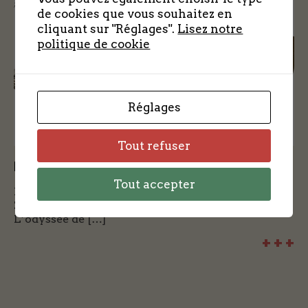
de cookies que vous souhaitez en
cliquant sur "Réglages".
Lisez notre
politique de cookie
Réglages
Tout refuser
L’Odyssée du MZ 630
Tout accepter
L’odyssée de l’équipage du bombardier MZ 630
ZA-S de la 10 ème escadrille. Le cas du MZ 630
L’odyssée de […]
+ + +