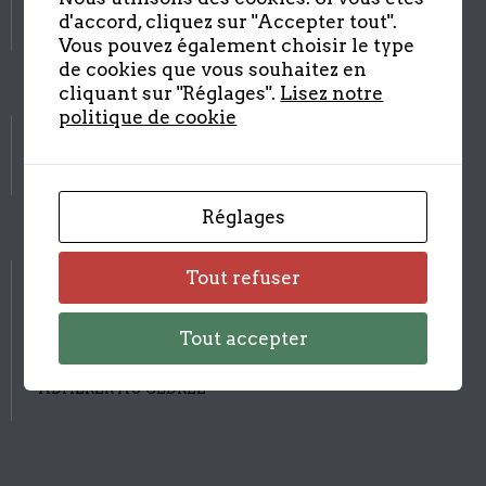
d'accord, cliquez sur "Accepter tout".
Vous pouvez également choisir le type
de cookies que vous souhaitez en
cliquant sur "Réglages".
Lisez notre
politique de cookie
Suivez-nous sur les réseaux
Réglages
CONTACTS
Tout refuser
SITES PARTENAIRES
Tout accepter
RECHERCHE DES FAMILLES
ADHÉRER AU CEDREL