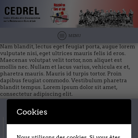
MENU
Nam blandit, lectus eget feugiat porta, augue lorem
vulputate nisi, eget ultrices mauris felis id eros.
Maecenas volutpat velit tortor, non aliquet est
mollis nec. Nullam et lacus varius, vehicula ex et,
pharetra mauris. Mauris id turpis tortor. Proin
dapibus feugiat commodo. Vestibulum pharetra
blandit tempus. Lorem ipsum dolor sit amet,
consectetur adipiscing elit.
Cookies
Nous utilisons des cookies. Si vous êtes