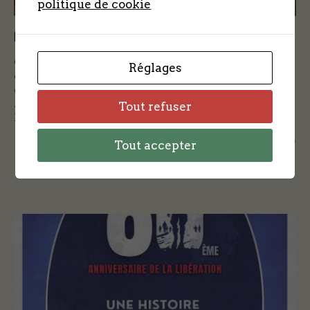
politique de cookie
L’aviateur et l’adolescent
Cette conférence sera consacrée à la récupération
Réglages
des aviateurs tombés durant l’Occupation et à cet
enjeu majeur pour les Alliés comme pour les
Allemands.
Tout refuser
Mairie de Lèves 14 septembre 2024 à 15 heures
+ + +
Tout accepter