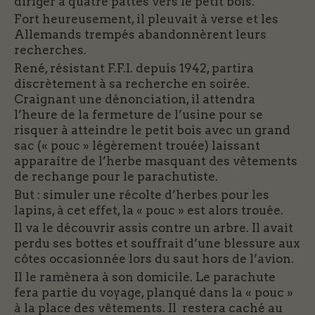
diriger à quatre pattes vers le petit bois.
Fort heureusement, il pleuvait à verse et les
Allemands trempés abandonnèrent leurs
recherches.
René, résistant F.F.I. depuis 1942, partira
discrètement à sa recherche en soirée.
Craignant une dénonciation, il attendra
l’heure de la fermeture de l’usine pour se
risquer à atteindre le petit bois avec un grand
sac (« pouc » légèrement trouée) laissant
apparaître de l’herbe masquant des vêtements
de rechange pour le parachutiste.
But : simuler une récolte d’herbes pour les
lapins, à cet effet, la « pouc » est alors trouée.
Il va le découvrir assis contre un arbre. Il avait
perdu ses bottes et souffrait d’une blessure aux
côtes occasionnée lors du saut hors de l’avion.
Il le ramènera à son domicile. Le parachute
fera partie du voyage, planqué dans la « pouc »
à la place des vêtements. Il restera caché au