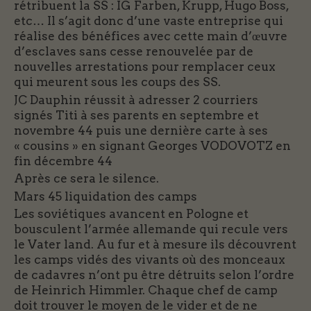
rétribuent la SS : IG Farben, Krupp, Hugo Boss,
etc… Il s’agit donc d’une vaste entreprise qui
réalise des bénéfices avec cette main d’œuvre
d’esclaves sans cesse renouvelée par de
nouvelles arrestations pour remplacer ceux
qui meurent sous les coups des SS.
JC Dauphin réussit à adresser 2 courriers
signés Titi à ses parents en septembre et
novembre 44 puis une dernière carte à ses
« cousins » en signant Georges VODOVOTZ en
fin décembre 44
Après ce sera le silence.
Mars 45 liquidation des camps
Les soviétiques avancent en Pologne et
bousculent l’armée allemande qui recule vers
le Vater land. Au fur et à mesure ils découvrent
les camps vidés des vivants où des monceaux
de cadavres n’ont pu être détruits selon l’ordre
de Heinrich Himmler. Chaque chef de camp
doit trouver le moyen de le vider et de ne