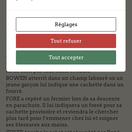
Je l’ai attiré vers pour qu’il puisse voir le feu. Il
n’y avait pas une seconde à perdre Notre avion,
encore lourdement chargé en carburant et en
bombes, pouvait exploser à tout instant
Réglages
L’équipage est au sol dans une région
inconnue où on ne parle pas la même langue.
Tout refuser
Les aviateurs n’ont aucun contact de
récupération. Une simple carte en tissu leur a
été fournie pais elle ne détaille pas la région
Tout accepter
suffisamment.
Ils ne sont pas tous sains et saufs.
BOWEN atterrit dans un champ labouré où un
jeune garçon lui indique une cachette dans un
fourré.
FORE a repéré un fermier lors de sa descente
en parachute. Il lui indiquera un fossé pour sa
cachette provisoire et reviendra le chercher
plus tard pour l’emmener chez lui et soigner
ses blessures aux mains.