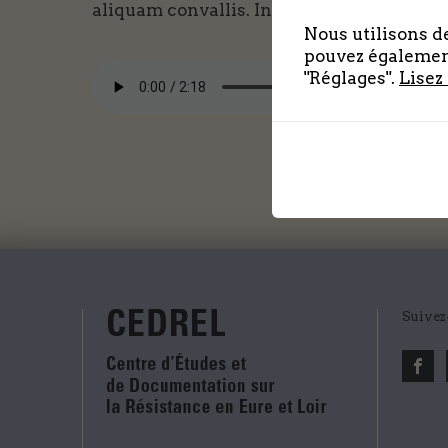
aliquam convallis. In volutpat euismod j
Nous utilisons de
pouvez également
"Réglages".
Lisez
Suivez