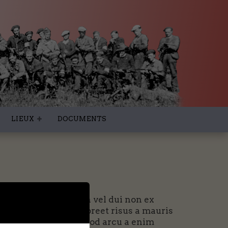
LIEUX
DOCUMENTS
apien at urna. Aenean vel dui non ex
magna feugiat. Ut laoreet risus a mauris
a facilisi. Nulla euismod arcu a enim