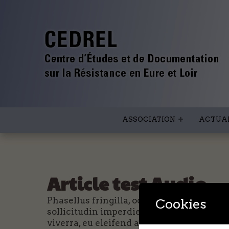
ASSOCIATION
ACTUAL
Article test Audio
Phasellus fringilla, odio vitae congue lo
Cookies
sollicitudin imperdiet et in mauris. Aliq
viverra, eu eleifend augue finibus. Integer