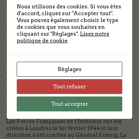
sans attirer l’attention de la Gestapo malgré
Nous utilisons des cookies. Si vous êtes
leurs nombreux déplacements à vélo sur tout
d'accord, cliquez sur "Accepter tout".
le département.
Vous pouvez également choisir le type
Jarry repart satisfait de cette rencontre car
de cookies que vous souhaitez en
désormais l’Eure et Loir est opérationnelle
cliquant sur "Réglages".
Lisez notre
avec Herbelin (DUROC) aux armes, Gagnon
politique de cookie
(Pierre Legrand) aux parachutages et Clavel
(SINCLAIR) à l’organisation.
La rencontre de Sinclair avec Herbelin à La
Loupe fonde l’organisation de la coordination
Réglages
des groupes d’Eure et Loir. Beaucoup d’actions
éparses se déroulent sur le terrain et les
parachutages interrompus depuis l’automne
Tout refuser
1943 doivent reprendre. Il faut donc délimiter
les champs d’action de chaque groupe et
Tout accepter
surtout mettre en place une véritable direction
politico-militaire que SINCLAIR doit assumer.
Les Forces Françaises de l’Intérieur ont été
créées à Londres le 1er février 1944 et leur
direction a été confiée au Général Koenig. La