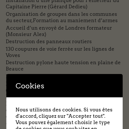
Installation d’une planque pour l’émetteur du
Capitaine Pierre (Gérard Dedieu)
Organisation de groupes dans les communes
du secteur,Formation au maniement d’armes
Accueil d’un envoyé de Londres formateur
(Monsieur Alex)
Destruction des panneaux routiers
130 coupures de voie ferrée sur les lignes de
Voves
Destruction pylone haute tension en plaine de
Beauce
Destruction de 2 ponts à Santeuil
Récupération de 14 aviateurs dont W.Davis
Cookies
(USA) et F.Bester (Canada) et transfert vers
Fréteval avec fausses cartes.
Dirige un groupe de 26 hommes avec le grade
Nous utilisons des cookies. Si vous êtes
de Lieutenant rattaché à Libé Nord sous la
d'accord, cliquez sur "Accepter tout".
direction de François Bois chef du secteur Est
Vous pouvez également choisir le type
aux ordres de Sinclair.
de cookies que vous souhaitez en