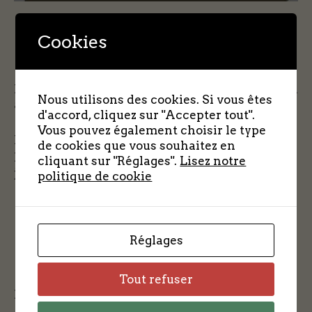
Cookies
Front National de Courville sur Eure (formation
Nous utilisons des cookies. Si vous êtes
antérieure aux FTP).
d'accord, cliquez sur "Accepter tout".
Vous pouvez également choisir le type
Né le 03 février 1903.
de cookies que vous souhaitez en
Numéro de matricule : 1582. Date d’entrée
cliquant sur "Réglages".
Lisez notre
janvier 1944.
politique de cookie
Réglages
Tout refuser
Le contact avec la famille est-il possible ?
NON