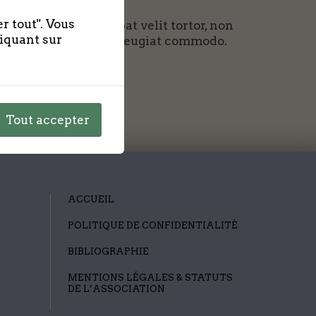
r tout". Vous
ros. Maecenas volutpat velit tortor, non
liquant sur
 tortor. Proin dapibus feugiat commodo.
Tout accepter
ACCUEIL
POLITIQUE DE CONFIDENTIALITÉ
BIBLIOGRAPHIE
MENTIONS LÉGALES & STATUTS
DE L’ASSOCIATION