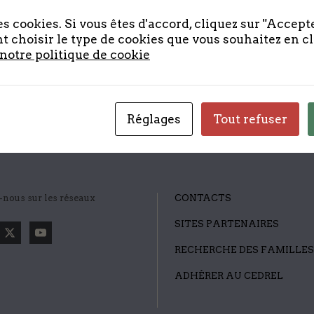
s cookies. Si vous êtes d'accord, cliquez sur "Accepte
 lorem vulputate nisi, eget ultrices mauris felis id e
 choisir le type de cookies que vous souhaitez en c
us, vehicula ex et, pharetra mauris. Mauris id turpis
 notre politique de cookie
ipsum dolor sit amet, consectetur adipiscing elit.
Réglages
Tout refuser
-nous sur les réseaux
CONTACTS
SITES PARTENAIRES
RECHERCHE DES FAMILLES
ADHÉRER AU CEDREL