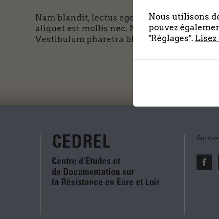
Nous utilisons de
Nam blandit, lectus eget feugiat porta, augue
pouvez également
aliquet est mollis nec. Nullam et lacus vari
"Réglages".
Lisez
Vestibulum pharetra blandit tempus. Lorem 
Suivez