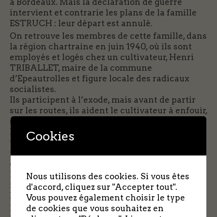
à Bordeaux. Mais la déclaration de guerre
intervient et contrarie les plans de la famille
ESTRUCH : leur départ est annulé.
On retrouve les membres de cette famille, dans
la région chartraine en juin 1940, où ils sont
employés et logés chez un cultivateur, Henri
TRIBALLET, maire de la commune
d’Epeautrolles et figure locale des radicaux
socialistes.
Ils participent à l’exode, mais avant de partir
sur les routes, ils aident le cultivateur à enfouir,
sous terre, des objets de valeur.
Paco et sa famille quittent donc la ferme avec
Cookies
une charette, attelée d’un cheval, chargée de
volailles, vivres, casseroles, matelas,
couvertures, bâches.
Paco qui a pris la direction des opérations et
Nous utilisons des cookies. Si vous êtes
fort de son expérience de la guerre civile en
d'accord, cliquez sur "Accepter tout".
Espagne, décide de partir à la tombée de la nuit
Vous pouvez également choisir le type
pour échapper aux bombardements et aux
de cookies que vous souhaitez en
mitraillages des avions ennemis. Il gardera