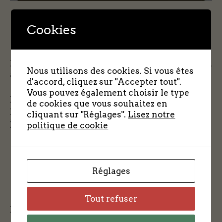
Cookies
Front National de Courville sur Eure (formation
Nous utilisons des cookies. Si vous êtes
antérieure aux FTP).
d'accord, cliquez sur "Accepter tout".
Vous pouvez également choisir le type
Né le 19 juin 1919.
de cookies que vous souhaitez en
Numéro de matricule : 1575. Date d’entrée
cliquant sur "Réglages".
Lisez notre
janvier 1944.
politique de cookie
Réglages
Tout refuser
Le contact avec la famille est-il possible ?
NON