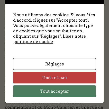
l’occupant et de l’administration de Vichy
(l’inspecteur Denuzières et Le Baube, préfet
d’Eure-et-Loir). Arrêté probablement par la
Nous utilisons des cookies. Si vous êtes
Sipo-SD à l’instar de ses camarades FTPF,
d'accord, cliquez sur "Accepter tout".
Albert Gautier fut interné à Chartres (Eure-et-
Vous pouvez également choisir le type
Loir) puis transféré à Fresnes.
de cookies que vous souhaitez en
cliquant sur "Réglages".
Lisez notre
Il fut condamné à mort le 15 mai 1944 pour «
politique de cookie
activité de franc-tireur » par le tribunal
militaire de la Feldkommandantur 544, Abt. B
de Chartres, qui a siégé à la prison de Fresnes.
Il fut passé par les armes au fort du Mont-
Valérien le 30 mars 1944 à 15 h 13 avec ses
Réglages
camarades FTPF d’Eure-et-Loir
Albert Gautier fut inhumé au cimetière d’Ivry-
Tout refuser
sur-Seine (Seine, Val-de-Marne). Homologué
au grade de lieutenant des FTPF, il fut reconnu
Tout accepter
« Mort pour la France » par le ministère des
Anciens Combattants le 28 octobre 1957.
Son nom est inscrit sur le monument
commémoratif du Mont-Valérien et une rue de