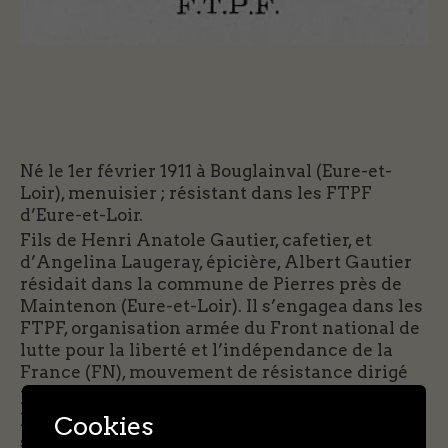
Né le 1er février 1911 à Bouglainval (Eure-et-
Loir), menuisier ; résistant dans les FTPF
d’Eure-et-Loir.
Fils de Henri Anatole Gautier, cafetier, et
d’Angelina Laugeray, épicière, Albert Gautier
résidait dans la commune de Pierres près de
Maintenon (Eure-et-Loir). Il s’engagea dans les
FTPF, organisation armée du Front national de
lutte pour la liberté et l’indépendance de la
France (FN), mouvement de résistance dirigé
par le Parti communiste français (PCF).
Cookies
En décembre 1943 et janvier 1944, les FTPF du
secteur furent décimés par la répression de