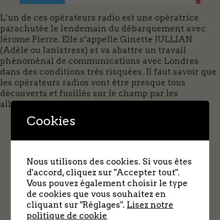
L’un de ces opérateurs radio est une opératrice
parachutée le lendemain du débarquement avec
Jérome Pierre. Elle s’appelle Ginette JULLIAN
(Adèle ou Janistress) et va abattre un travail
phénoménal de communications avec Londres
dans des conditions très risquées. Il faut savoir que
les opérateurs radios vont être presque tous
découverts et fusillés sur le champ par les
allemands.
Ginette Jullian (Adèle)
Cookies
Nous utilisons des cookies. Si vous êtes
d'accord, cliquez sur "Accepter tout".
Vous pouvez également choisir le type
de cookies que vous souhaitez en
cliquant sur "Réglages".
Lisez notre
politique de cookie