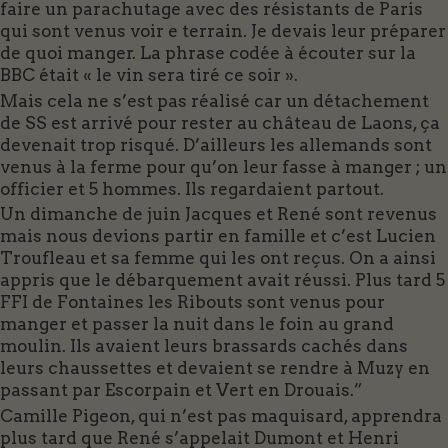
faire un parachutage avec des résistants de Paris
qui sont venus voir e terrain. Je devais leur préparer
de quoi manger. La phrase codée à écouter sur la
BBC était « le vin sera tiré ce soir ».
Mais cela ne s’est pas réalisé car un détachement
de SS est arrivé pour rester au château de Laons, ça
devenait trop risqué. D’ailleurs les allemands sont
venus à la ferme pour qu’on leur fasse à manger ; un
officier et 5 hommes. Ils regardaient partout.
Un dimanche de juin Jacques et René sont revenus
mais nous devions partir en famille et c’est Lucien
Troufleau et sa femme qui les ont reçus. On a ainsi
appris que le débarquement avait réussi. Plus tard 5
FFI de Fontaines les Ribouts sont venus pour
manger et passer la nuit dans le foin au grand
moulin. Ils avaient leurs brassards cachés dans
leurs chaussettes et devaient se rendre à Muzy en
passant par Escorpain et Vert en Drouais.”
Camille Pigeon, qui n’est pas maquisard, apprendra
plus tard que René s’appelait Dumont et Henri