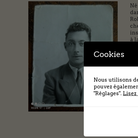
Né 
dan
Ro
che
in
à 
Cet
Cookies
du 
fou
Du
Nous utilisons de
(c
pouvez également
En
"Réglages".
Lisez
et 
Rob