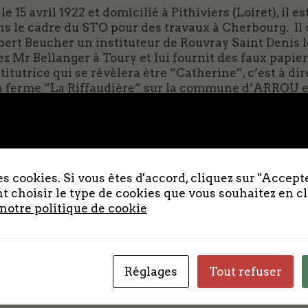
le 15 avril 1922 et domicilié à Pithiviers (Loiret), il
s le cadre du STO pour des travaux à Cherbourg. Il de
bert Beucher un instituteur de Rouvray Saint Denis
z Mr Bellanger à Toury et lui fournit des faux papiers
stitutrice qui se révèlera ètre “Catherine”, c’est 
la ferme “La Riffaudière” sur la commune d’ARROU en
te institutrice fait partie de la direction clandest
Front National des Instituteurs. Elle lui propose d’en
rnit des faux papiers au nom de Robert LEBLANC né le 
 13 septembre 1943 au 4 aout 1944, il est employé p
s cookies. Si vous êtes d'accord, cliquez sur "Accepte
ommune d’Arrou).
 choisir le type de cookies que vous souhaitez en c
 contact depuis plusieurs mois avec Francis Fers (Ci
 notre politique de cookie
avec Jean Saliou, fusillé au mont Valérien le 30 mars
ert Lenoir participera début août aux combats pour la
Réglages
Tout refuser