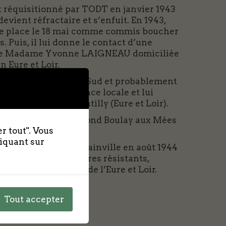
 est réquisitionné par TODT en janvier 1943
vient réfractaire et s’enfuit. En 1943,
 le place le 18 mai comme commis boucher
. Puis, il lui donne le contact d’une
à dire Madame Yvonne LAIGNEAU domiciliée
 Eure et Loir.
ine des FTP de Beauce Sud et probablement
trer dans la Résistance locale et lui
15 avril 1924 à Santilly (Eure et Loir).
ar le cultivateur Raymond Boulay aux Mées
r tout". Vous
liquant sur
ssic) exécuté à Cormainville en août 1944
 1944 avec trente autres résistants,
 libération du sud de l’Eure et Loir.
Tout accepter