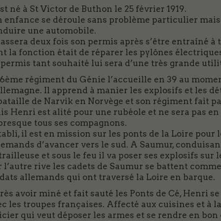
est né à St Victor de Buthon le 25 février 1919.
n enfance se déroule sans problème particulier mais
nduire une automobile.
passera deux fois son permis après s’être entraîné à
t la fonction était de réparer les pylônes électrique
permis tant souhaité lui sera d’une très grande utili
 6ème régiment du Génie l’accueille en 39 au moment
llemagne. Il apprend à manier les explosifs et les d
bataille de Narvik en Norvège et son régiment fait pa
s Henri est alité pour une rubéole et ne sera pas en
 presque tous ses compagnons.
abli, il est en mission sur les ponts de la Loire pour
emands d’avancer vers le sud. A Saumur, conduisant d
railleuse et sous le feu il va poser ses explosifs sur l
 l’autre rive les cadets de Saumur se battent comme 
dats allemands qui ont traversé la Loire en barque.
ès avoir miné et fait sauté les Ponts de Cé, Henri se
c les troupes françaises. Affecté aux cuisines et à la
icier qui veut déposer les armes et se rendre en bon