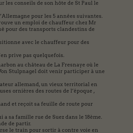
r les conseils de son hôte de St Paul le
Allemagne pour les 5 années suivantes.
t trouve un emploi de chauffeur chez Mr
isé pour des transports clandestins de
sitionne avec le chauffeur pour des
en prive pas quelquefois.
charbon au château de La Fresnaye où le
on Stulpnagel doit venir participer à une
teur allemand, un vieux territorial en
uses ornières des routes de l’époque ,
and et reçoit sa feuille de route pour
ui a sa famille rue de Suez dans le 18ème.
ade de partir.
erse le train pour sortir à contre voie en