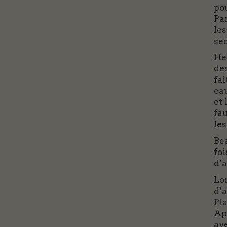
pou
Par
les
sec
Hen
des
fa
eau
et 
fau
le
Be
foi
d’a
Lor
d’
Pla
Apr
av