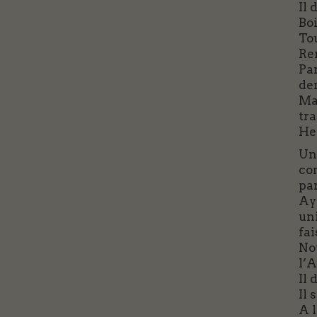
Il 
Boi
To
Ren
Pan
den
Ma
tr
He
Un 
co
pa
Ay
uni
fai
Nov
l’A
Il 
Il 
A l