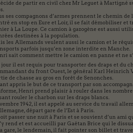
décide de partir en civil chez Mr Leguet à Martigné su
s.
us ses compagnons d’armes prennent le chemin de l’
tré en stop en Eure et Loir, il se fait démobiliser e
ier à La Loupe. Ce camion à gazogène est aussi util
rées destinées à la population.
is les Allemands veulent aussi le camion et le réqui
ansports parfois jusqu’en zone interdite en Manche.
nri sait comment mettre le camion en panne et ne s’
jour il est requis pour transporter des draps et du 
mmandant du front Ouest, le général Karl Heinrich V
rtie de chasse au gros en forêt de Senonches.
ant appris le but de ce transport par son accompagna
forme, Henri prend plaisir à rouler dans les nombre
sant rouler le charbon sur les draps blancs.
embre 1942, il est appelé au service du travail allem
llemagne, départ gare de l’Est à Paris.
doit passer une nuit à Paris et se souvient d’un ami q
s’y rend et est accueilli par Gaétan Brice qui le dissu
a gare, le lendemain, il fait pointer son billet et trav