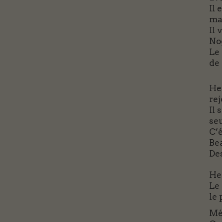
Il 
ma
Il 
Nog
Le
de 
He
rej
Il 
seu
C’é
Be
De
Hen
Le
le 
Mé