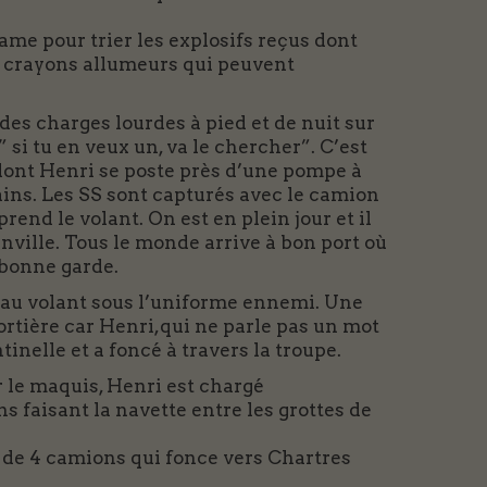
ame pour trier les explosifs reçus dont
les crayons allumeurs qui peuvent
 des charges lourdes à pied et de nuit sur
si tu en veux un, va le chercher”. C’est
nt Henri se poste près d’une pompe à
ains. Les SS sont capturés avec le camion
rend le volant. On est en plein jour et il
inville. Tous le monde arrive à bon port où
 bonne garde.
 au volant sous l’uniforme ennemi. Une
portière car Henri,qui ne parle pas un mot
inelle et a foncé à travers la troupe.
r le maquis, Henri est chargé
 faisant la navette entre les grottes de
i de 4 camions qui fonce vers Chartres