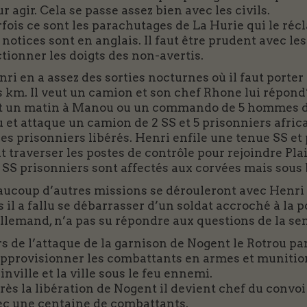
r agir. Cela se passe assez bien avec les civils.
fois ce sont les parachutages de La Hurie qui le récl
 notices sont en anglais. Il faut être prudent avec 
tionner les doigts des non-avertis.
ri en a assez des sorties nocturnes où il faut porter
 km. Il veut un camion et son chef Rhone lui répond” 
it un matin à Manou ou un commando de 5 hommes do
 et attaque un camion de 2 SS et 5 prisonniers afric
les prisonniers libérés. Henri enfile une tenue SS et p
t traverser les postes de contrôle pour rejoindre Pla
s SS prisonniers sont affectés aux corvées mais sous
aucoup d’autres missions se dérouleront avec Henri
s il a fallu se débarrasser d’un soldat accroché à la 
llemand, n’a pas su répondre aux questions de la sent
s de l’attaque de la garnison de Nogent le Rotrou pa
approvisionner les combattants en armes et munitions
inville et la ville sous le feu ennemi.
ès la libération de Nogent il devient chef du convo
ec une centaine de combattants.