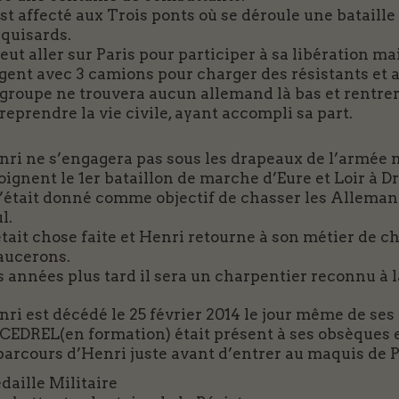
est affecté aux Trois ponts où se déroule une bataille
quisards.
veut aller sur Paris pour participer à sa libération m
ent avec 3 camions pour charger des résistants et al
 groupe ne trouvera aucun allemand là bas et rentrer
reprendre la vie civile, ayant accompli sa part.
nri ne s’engagera pas sous les drapeaux de l’armée
oignent le 1er bataillon de marche d’Eure et Loir à D
s’était donné comme objectif de chasser les Allemand
l.
tait chose faite et Henri retourne à son métier de ch
aucerons.
s années plus tard il sera un charpentier reconnu à 
ri est décédé le 25 février 2014 le jour même de ses 
 CEDREL(en formation) était présent à ses obsèques e
parcours d’Henri juste avant d’entrer au maquis de P
daille Militaire