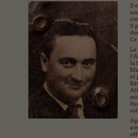
Il 
so
co
Il 
don
Ce 
Le
l’A
la 
Mai
et
Rét
All
mit
Sur
sol
Apr
ave
off