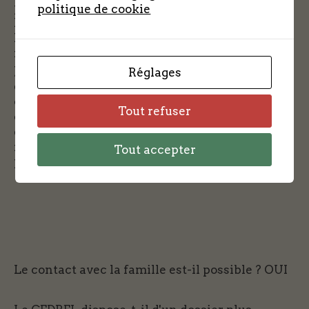
planque : le moulin de Prémoteux à Trizay les
politique de cookie
Bonneval.
Le PC des FTP de Jacques est situé dans la
ferme de l’Espérance non loin de là.
Jacques confie une mission à Marcel Massion
Réglages
qui prend le nom de Pierre : il sera
commissaire à la sécurité du poste de
Tout refuser
commandement. Il est aussi chargé de stocker
des armes et d’entraîner au tir les jeunes
recrues issues des réfractaires au STO.
Tout accepter
Marcel Massion est homologué FFI.
Le contact avec la famille est-il possible ?
OUI