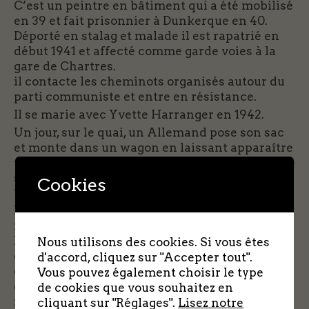
C’est un peintre en bâtiment qui a été mobilisé
en 39 et fait prisonnier à Dunkerque en 40.
Déporté en stalag et malade il est rapatrié en
début 1941 et affecté comme garde voies à la
gare de Chartres.
il contacte les cheminots organisés autour du
parti communiste et entre en résistance.
Il se marie avec Yvette Harranger en 1942.
Un jour, sur le quai, un Allemand pose son sac
et monte dans un wagon en laissant apparaître
un fusil sur le sac. Marcel s’en empare et quitte
son emploi réservé pour la clandestinité. début
Cookies
1943.
Le couple quitte Chartres pour Brou dans la
famille Massion pour quelques jours.
Le commandant Jacques (Maurice Roquet),
Nous utilisons des cookies. Si vous êtes
chef de la résistance FTP de Beauce-Sud
d'accord, cliquez sur "Accepter tout".
organise une rencontre sur la route de Gohory
Vous pouvez également choisir le type
entre les Massion et André Marcille, jeune
de cookies que vous souhaitez en
résistant de 19 ans qui les conduit à leur
cliquant sur "Réglages".
Lisez notre