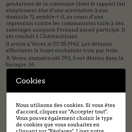
gendarmes de la commune (dont le rapport fait
simplement état d’une arrestation à son
domicile ?), semble-t-il, au cours d’une
répression contre les communistes suite à des
sabotages auxquels Fernand aurait participé. Il
est conduit à Châteaubriant.
Il arrive à Voves le 07.05.1942. Les détenus
effectuent le trajet enchaînés trois par trois.
A Voves, immatriculé 793, il est détenu dans la
baraque 26.
Le 17.04.1943 Fernand Piconnier refuse de
signer l’engagement d’honneur en cas de
Cookies
libération prétextant que :
il faudrait d’abord
connaître les motifs de mon arrestation, et
connaître également la révolution nationale
?
Refus qu’il avait déjà manifesté à
Nous utilisons des cookies. Si vous êtes
Châteaubriant.
d'accord, cliquez sur "Accepter tout".
Vous pouvez également choisir le type
Fernand est un élève assidu à l’université du
de cookies que vous souhaitez en
camp où il suit des cours d’algèbre, de
cliquant sur "Réglages".
Lisez notre
navigation, d’allemand et enseigne le français.