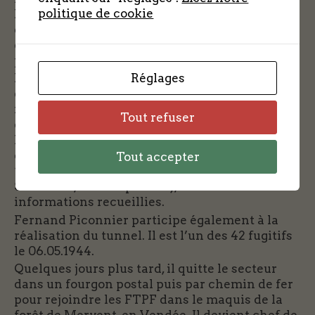
politique de cookie
Le 10.10.1942 il écrit à sa fiancée avoir 32 élèves
en cours élémentaire de français. La pratique
du sport et de la musique est également à son
programme.
Réglages
Il est choisi, par la direction clandestine, pour
être “chauffeur” devant assurer le
fonctionnement des douches, ce qui lui vaut de
Tout refuser
devoir mettre en place, sous le tas de charbon,
le poste de radio clandestin permettant
d’écouter Londres et Moscou. Avec ses autres
Tout accepter
“camarades de douches” (A. Thiabult, M.
Simondin, G. Charpentier), il transmettra les
informations recueillies.
Fernand Piconnier participe également à la
réalisation du tunnel. Il est l’un des 42 fugitifs
le 06.05.1944.
Quelques jours plus tard, il quitte le secteur
dans un fourgon postal puis par chemin de fer
pour rejoindre les FTPF dans le maquis de la