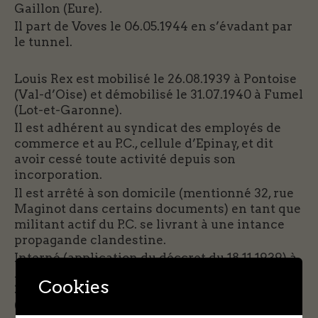
Gaillon (Eure).
Il part de Voves le 06.05.1944 en s’évadant par
le tunnel.
Louis Rex est mobilisé le 26.08.1939 à Pontoise
(Val-d’Oise) et démobilisé le 31.07.1940 à Fumel
(Lot-et-Garonne).
Il est adhérent au syndicat des employés de
commerce et au P.C., cellule d’Epinay, et dit
avoir cessé toute activité depuis son
incorporation.
Il est arrêté à son domicile (mentionné 32, rue
Maginot dans certains documents) en tant que
militant actif du P.C. se livrant à une intance
propagande clandestine.
Interné (application du déccret du 18.11.1939) à
Aincourt (Val-d’Oise) le jour même, jusqu’au
Cookies
23.06.1941, muté à la prison de Rambouillet
(Yvelines) jusqu’au 30.09.1941, date à laquelle il