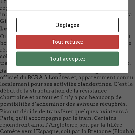
Trois kilomètres plus loin, Jimmy change, à grand
regret, d’accompagnateur pour une destination
inconnue de lui, mais il espère toujours que ce sera
Gibraltar.
Réglages
Le réseau de récupération Picourt
Organisé par un pharmacien de Chartres qui tient
Tout refuser
boutique avenue Jehan de Beauce, face à la gare, ce
réseau spontané s’est constitué en 1943 par la
sollicitation de certains résistants voulant
Tout accepter
transférer des aviateurs tombés après leur crashe.
Raymond Picourt est agent de renseignement
officiel du BCRA à Londres et, apparemment connu
localement pour ses activités clandestines. C’est le
début de la structuration de la résistance
chartraine et autour et il n’y a pas beaucoup de
possibilités d’acheminer des aviseurs récupérés.
Picourt décide de transférer quelques aviateurs à
Paris, qu’il accompagne par le train. Certains
rejoindront ainsi l’Angleterre, soit par la filière
Comète vers l’Espagne, soit par la Bretagne (Plouha)