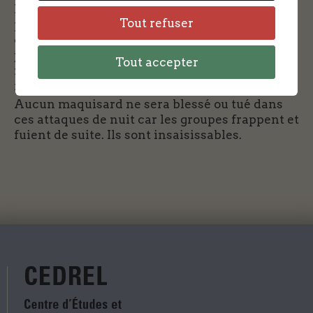
HUDE explique la stratégie de la résistance qui
Tout refuser
pose des explosifs au sol pour bloquer les
convois qui montent au front de Normandie en
juillet-aout 44. Plusieurs attaques, à l’actif du
Tout accepter
maquis de Crucey se solderont par des dégâts
importants sur les camions et les chars Tigre.
Aucun maquisard ne sera blessé ou tué dans
ces attaques de nuit car les groupes frappent et
fuient de suite. Ils sont insaisissables.