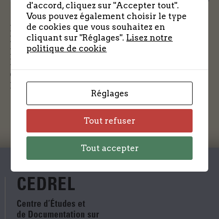
d'accord, cliquez sur "Accepter tout".
Vous pouvez également choisir le type
de cookies que vous souhaitez en
Projection du film “RESISTER EN EURE ET
cliquant sur "Réglages".
Lisez notre
LOIR” le samedi 21 septembre à 14 heures
politique de cookie
précises au 19 rue Pastre à DREUX
Débats et échanges ensuite avec le réalisateur.
Ce film est visible sur ce site en rubrique
Documents puis Videos.
Réglages
Tout refuser
Tout accepter