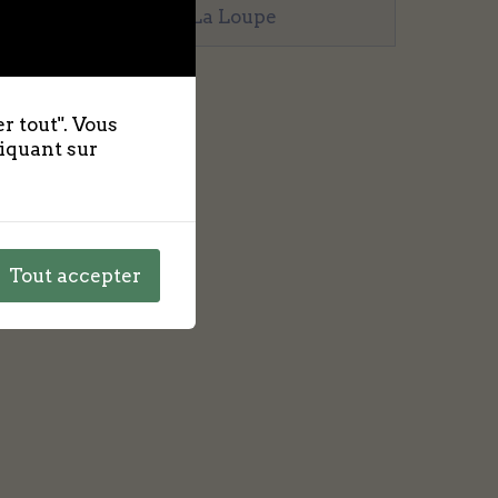
Salon du Livre à La Loupe
1
2
3
4
Suivant »
r tout". Vous
liquant sur
Tout accepter