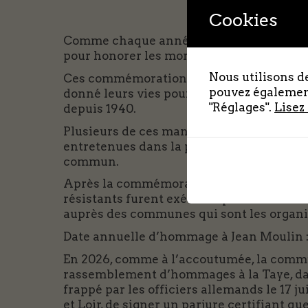
Cookies
Comme chaque année, le CEDREL appelle 
pour honorer les morts de la Résistance d
Nous utilisons de
Ces commémorations marquent notre volon
pouvez également
donné leurs vies pour que le pays soit lib
"Réglages".
Lisez
depuis 1940.
Plusieurs de ces manifestations du souven
entretenues dans la présence des jeunes 
commun.
Après la commémoration du 1er mai à Lèv
résistants furent exécutés par les Allem
auprès des communes qui sont les organis
Date annuelle d’hommage à Jean Moulin : 
En 2026, comme à l’accoutumée, la commu
rassemblement d’hommages à la Taye, dan
frappé par les officiers allemands le 17 ju
et Loir, de signer un parjure certifiant q