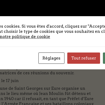
ses adhérents et sympathisants à se déplacer
u département d’Eure et Loir.
s cookies. Si vous êtes d'accord, cliquez sur "Accepte
té de faire vivre la mémoire de ceux qui ont
 choisir le type de cookies que vous souhaitez en c
re et débarrassé des nazis qui l’occupaient
 notre politique de cookie
ir existent depuis 1946 et méritent d’être
générations qui s’associent au souvenir
Réglages
Tout refuser
es (Champ de tir de Chavannes) où plusieurs
ands, les prochaines dates sont consultables
atrices de ces réunions du souvenir.
le 17 juin
ne de Saint Georges sur Eure organise un
s le lieu même où Jean Moulin fût détenu et
in 1940 car il refusait, en tant que Préfet d’Eure
ue l’Armée Française et ses bataillons coloniaux