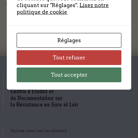
de la capitale pour fêter la Libération.
cliquant sur "Réglages".
Lisez notre
Voir l’actualité de cet évènement
politique de cookie
Voir et télécharger le document PDF
Réglages
Tout refuser
Tout accepter
Suivez-nous sur les réseaux