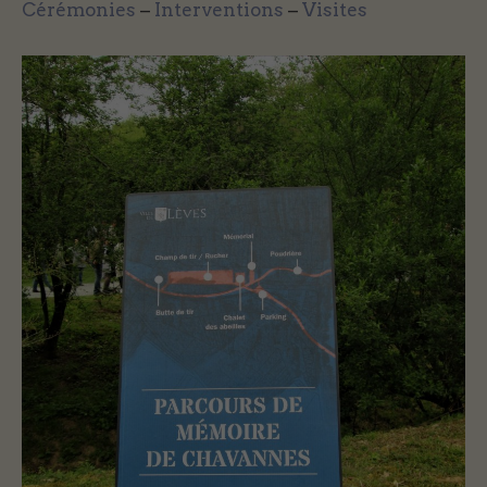
Cérémonies
–
Interventions
–
Visites