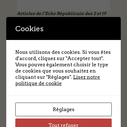
Articles de l’Echo Républicain des 2 et 19
avril 2015
Cookies
Nous utilisons des cookies. Si vous êtes
d'accord, cliquez sur "Accepter tout".
Vous pouvez également choisir le type
François Grousseaud (Popeye) maquisard
de cookies que vous souhaitez en
de La Framboisière aux cotés de De Gaulle
cliquant sur "Réglages".
Lisez notre
à Chartres lors de la libération de la ville
politique de cookie
le 23 aout 44
Réglages
Tout refuser