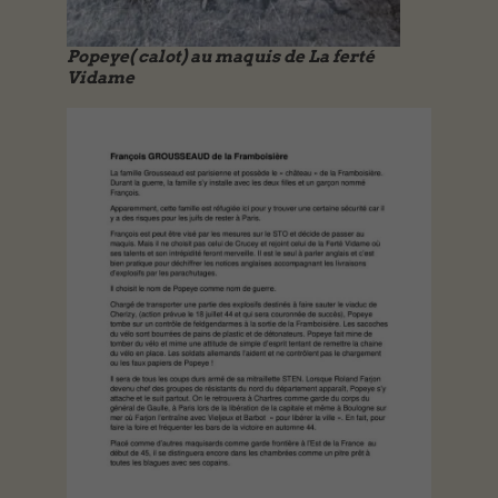
Popeye( calot) au maquis de La ferté
Vidame