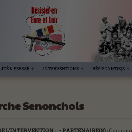
ITÉ & PRESSE
INTERVENTIONS
RÉSISTANT(E)S
erche Senonchois
DE L'INTERVENTION :
• PARTENAIRE(S) :
Commune