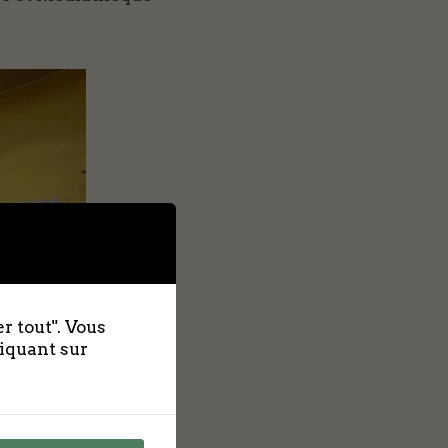
r tout". Vous
liquant sur