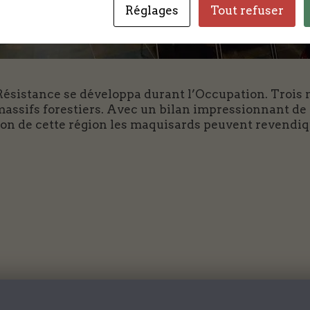
Réglages
Tout refuser
 Résistance se développa durant l’Occupation. Trois
ssifs forestiers. Avec un bilan impressionnant de le
tion de cette région les maquisards peuvent revendiq