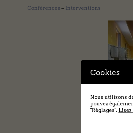
Conférences
–
Interventions
Cookies
Nous utilisons de
pouvez également
"Réglages".
Lisez