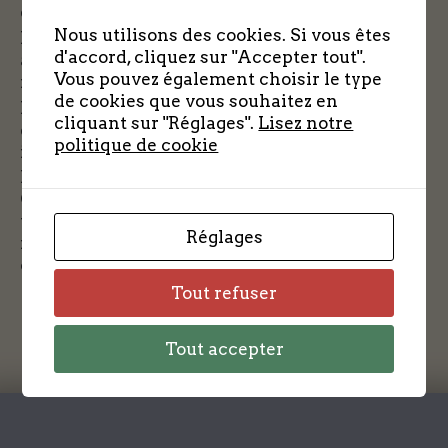
discret.
Nous utilisons des cookies. Si vous êtes
Maire du village et président de la coopérative
d'accord, cliquez sur "Accepter tout".
agricole, c’est une personne en vue et
Vous pouvez également choisir le type
respectée des habitants.
de cookies que vous souhaitez en
Il loge des résistants, cache leurs stock
cliquant sur "Réglages".
Lisez notre
d’armes et de munitions et diffusent des
politique de cookie
informations secrètes.
Il sera finalement dénoncé, sera emprisonné à
Chartres mais réussira à en sortir en niant
toutes les accusations allemandes avant de
Réglages
rejoindre Morvilliers et continuer la lutte
contre l’occupant.
Tout refuser
Tout accepter