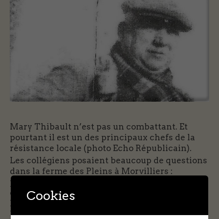
Mary Thibault n’est pas un combattant. Et
pourtant il est un des principaux chefs de la
résistance locale (photo Echo Républicain).
Les collégiens posaient beaucoup de questions
dans la ferme des Pleins à Morvilliers :
pourquoi cet agriculteur âgé s’était ainsi
Cookies
engagé dans des actes très dangereux sous
l’Occupation. Il aurait pu faire comme
beaucoup: attendre que cela passe et se faire