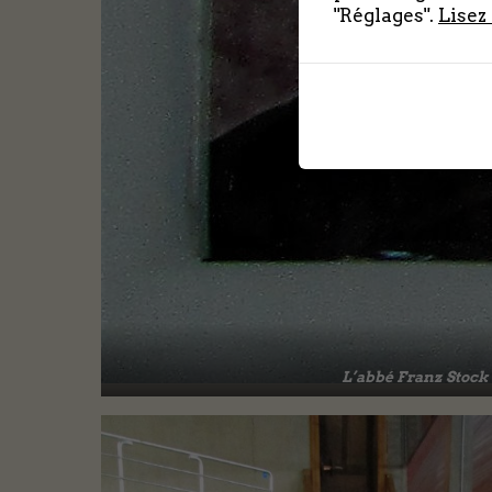
"Réglages".
Lisez
L’abbé Franz Stock