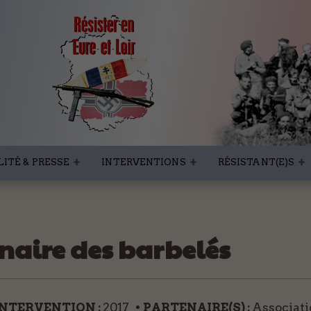
ITÉ & PRESSE
INTERVENTIONS
RÉSISTANT(E)S
inaire des barbelés
'INTERVENTION :
2017
• PARTENAIRE(S) :
Associati