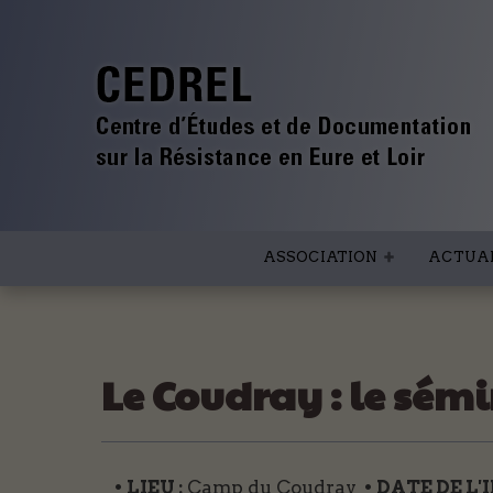
ASSOCIATION
ACTUAL
Le Coudray : le sém
• LIEU :
Camp du Coudray
• DATE DE L