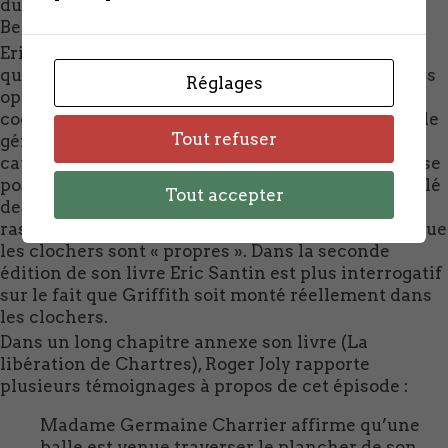
du 20 aout 2014 , texte des lycéens de Jehan de
Beauce).
ère
Eric Santin relate (Derniers Combats 1
édition)
que le
Colonel Welborn Barton Griffith
, chef des
Réglages
opérations militaires (corps G-3), désigné pour
coordonner les troupes US au nord de la ville par le
Tout refuser
général Sylvester, arrive en jeep place de la
cathédrale au moment où les soldats américains se
positionnent face à l’édifice. Après avoir interpellé
Tout accepter
des subalternes il grimpe dans les clochers pour
rassurer ses hommes et en redescend en disant que
les clochers sont « propres ». Dans la seconde
édition de son livre Eric Santin est plus interrogatif
sur le fait que Griffith soit monté réellement dans
les clochers.
Dans un long chapitre annexe son livre (La
libération de Chartres), Roger Joly rapporte
plusieurs témoignages à propos de cet épisode :
Madame Germaine Charrier affirme qu’une
balle est venue traverser le plancher de son