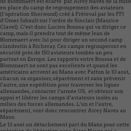
de Blommaert est écarté par Airey Naves de la mise
en place du camp de regroupement des aviateurs
(l’opération Sherwood) créé à Fréteval par les FFI
d’Omer Jubault sur l’ordre de Sinclair (Maurice
Clavel). C’est donc Lucien Boussa qui va diriger ce
camp, mais il prendra tout de même Jean de
Blommaert avec lui pour diriger un second camp
clandestin à Richeray. Ces camps regrouperont en
sécurité près de 150 aviateurs tombés un peu
partout en Europe. Les rapports entre Boussa et de
Blommaert ne sont pas excellents et quand les
américains arrivent au Mans avec Patton le 10 aout,
chacun va organiser, séparément et sans prévenir
l’autre, une expédition pour traverser les lignes
allemandes, contacter l’armée US, et obtenir son
appui et libérer les camps d’aviateurs isolés au
milieu des forces allemandes. L’un et l’autre,
séparément, vont donc rencontrer Airey Naves au
Mans.
Le 13 aout un détachement part du Mans pour cette
opération de libération avec Airey Naves qui a