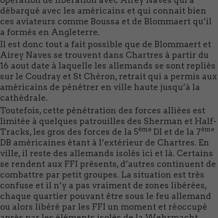
débarqué avec les américains et qui connait bien
ces aviateurs comme Boussa et de Blommaert qu’il
a formés en Angleterre.
Il est donc tout a fait possible que de Blommaert et
Airey Naves se trouvent dans Chartres à partir du
16 aout date à laquelle les allemands se sont repliés
sur le Coudray et St Chéron, retrait qui a permis aux
américains de pénétrer en ville haute jusqu’à la
cathédrale.
Toutefois, cette pénétration des forces alliées est
limitée à quelques patrouilles des Sherman et Half-
ème
ème
Tracks, les gros des forces de la 5
DI et de la 7
DB américaines étant à l’extérieur de Chartres. En
ville, il reste des allemands isolés ici et là. Certains
se rendent aux FFI présents, d’autres continuent de
combattre par petit groupes. La situation est très
confuse et il n’y a pas vraiment de zones libérées,
chaque quartier pouvant être sous le feu allemand
ou alors libéré par les FFI un moment et réoccupé
après par les éléments isolés de la Wehrmacht.