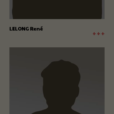
LELONG René
+ + +