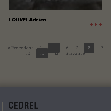
LOUVEL Adrien
+ + +
« Précédent
1
…
6
7
8
9
10
…
13
Suivant »