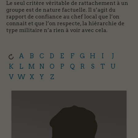
Le seul critère véritable de rattachement à un
groupe est de nature factuelle. Il s’agit du
rapport de confiance au chef local que l’on
connait et que l’on respecte, la hiérarchie de
type militaire n’a rien à voir avec cela.
A
B
C
D
E
F
G
H
I
J
K
L
M
N
O
P
Q
R
S
T
U
V
W
X
Y
Z