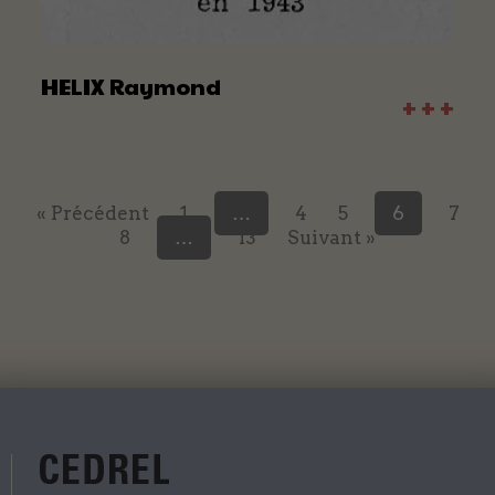
HELIX Raymond
+ + +
« Précédent
1
…
4
5
6
7
8
…
13
Suivant »