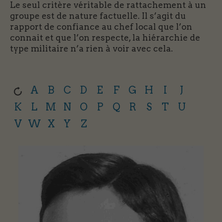
Le seul critère véritable de rattachement à un
groupe est de nature factuelle. Il s’agit du
rapport de confiance au chef local que l’on
connait et que l’on respecte, la hiérarchie de
type militaire n’a rien à voir avec cela.
A
B
C
D
E
F
G
H
I
J
K
L
M
N
O
P
Q
R
S
T
U
V
W
X
Y
Z